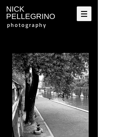
NICK
PELLEGRINO
p h o t o g r a p h y